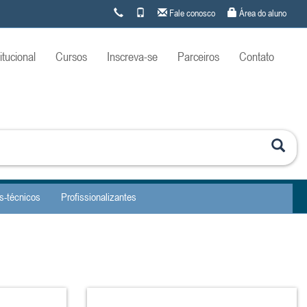
Fale conosco
Área do aluno
titucional
Cursos
Inscreva-se
Parceiros
Contato
s-técnicos
Profissionalizantes