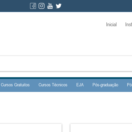
Inicial
Ins
Cursos Gratuitos
Cursos Técnicos
EJA
Pós-graduação
Pó